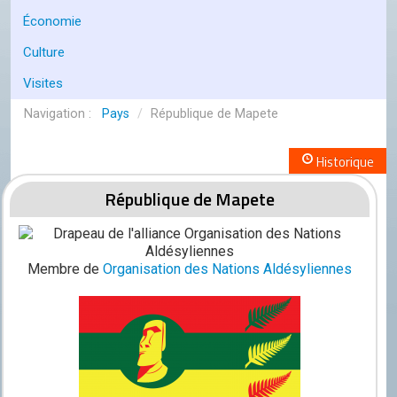
Conseil de l'OCGC
Économie
Assemblée générale
Culture
LES COMITÉS
Visites
Géographie
Pays
/
République de Mapete
Culture
Historique
Histoire
République de Mapete
Économie
Politique
Membre de
Organisation des Nations Aldésyliennes
Participer
Génération City
L'UNIVERS GC
Le forum