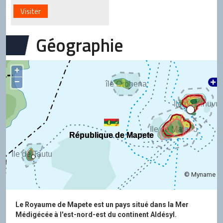
Visiter
Géographie
+
−
île Orohena
Ile de Kinuvu
Ile de Malapo
République de Mapete
République de Mapete
Ile de Tautu
© Myname
Le Royaume de Mapete est un pays situé dans la Mer
Médigécée à l'est-nord-est du continent Aldésyl.