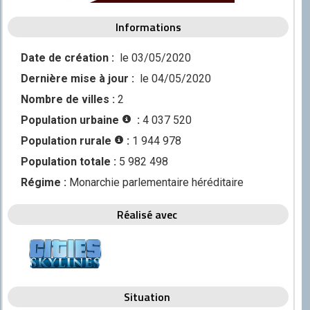
Discord
Informations
Squirrel
Date de création :
le 03/05/2020
CONTRIBUER
Dernière mise à jour :
le 04/05/2020
GitHub
Nombre de villes :
2
Population urbaine
:
4 037 520
Population rurale
:
1 944 978
Population totale :
5 982 498
Régime :
Monarchie parlementaire héréditaire
Réalisé avec
Situation