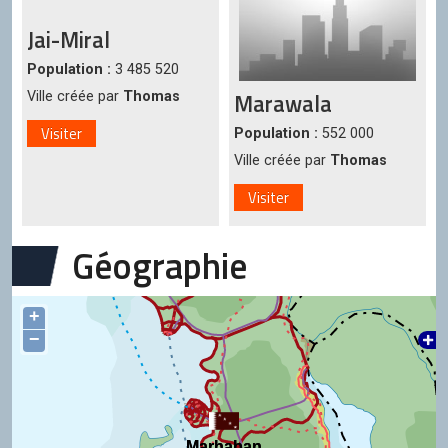
Jai-Miral
Population :
3 485 520
Marawala
Ville créée par
Thomas
Visiter
Population :
552 000
Ville créée par
Thomas
Visiter
Géographie
+
−
Marhaban
Marhaban