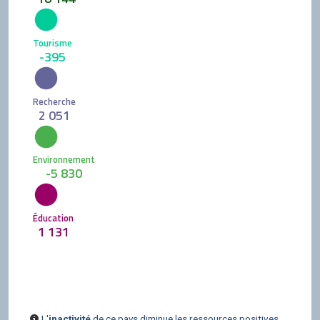
Tourisme
-395
Recherche
2 051
Environnement
-5 830
Éducation
1 131
L'
inactivité
de ce pays diminue les ressources positives