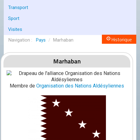
Conseil de l'OCGC
Transport
Assemblée générale
Sport
LES COMITÉS
Visites
Géographie
Historique
Pays
/
Marhaban
Culture
Marhaban
Histoire
Économie
Membre de
Organisation des Nations Aldésyliennes
Politique
Participer
Génération City
L'UNIVERS GC
Le forum