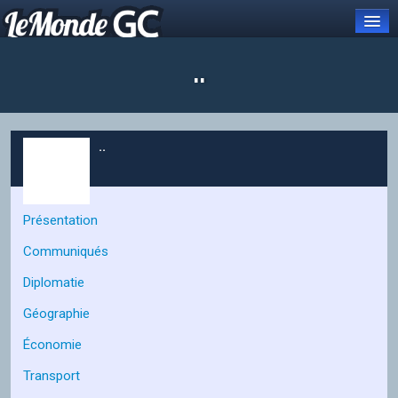
..
Connexion
..
Carte et pays
Organisations
Présentation
OCGC
Communiqués
À PROPOS DE L'OCGC
Diplomatie
Présentation de l'OCGC
Géographie
Communiqués publiés
Économie
ORGANES DE L'OCGC
Transport