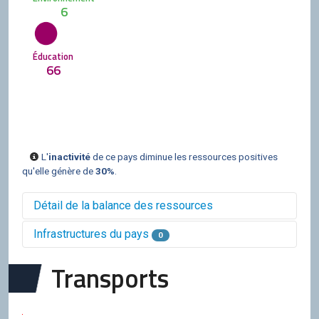
6
Éducation
66
L'
inactivité
de ce pays diminue les ressources positives
qu'elle génère de
30%
.
Détail de la balance des ressources
Infrastructures du pays
0
Balance des ressources issues des villes
du pays
Transports
0
0
0
0
0
0
0
0
Balance des ressources issues des
infrastructures du pays