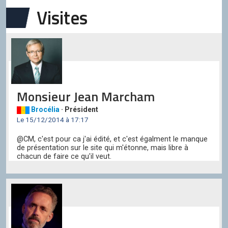
Visites
0
0
0
0
0
0
0
0
Balance des ressources issues des
organisations dont fait partie le pays
951
9
0
-19
0
19
9
95
Balance des ressources issues du roleplay
0
0
0
0
0
0
0
0
Monsieur Jean Marcham
Balance des ressources issues de la carte
Brocélia
· Président
Le 15/12/2014 à 17:17
0
0
0
0
0
0
0
0
@CM, c'est pour ca j'ai édité, et c'est égalment le manque
de présentation sur le site qui m'étonne, mais libre à
chacun de faire ce qu'il veut.