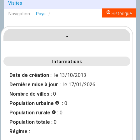
Conseil de l'OCGC
Visites
Historique
Assemblée générale
Pays
/
..
LES COMITÉS
..
Géographie
Culture
Informations
Histoire
Économie
Date de création :
le 13/10/2013
Dernière mise à jour :
le 17/01/2026
Politique
Nombre de villes :
0
Participer
Population urbaine
:
0
Génération City
Population rurale
:
0
L'UNIVERS GC
Population totale :
0
Le forum
Régime :