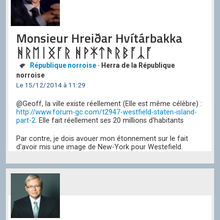
Monsieur Hreiðar Hvítárbakka
ᚻᚱᛖᛁᛝᚪᚱ ᚻᚹᛡᛏᚫᚱᛒᚪᛣᚪ
République norroise
· Herra de la République
norroise
Le 15/12/2014 à 11:29
@Geoff, la ville existe réellement (Elle est même célèbre) :
http://www.forum-gc.com/t2947-westfield-staten-island-
part-2
. Elle fait réellement ses 20 millions d'habitants
Par contre, je dois avouer mon étonnement sur le fait
d'avoir mis une image de New-York pour Westefield.