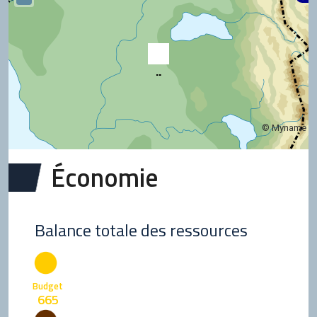
..
..
© Myname
Économie
Balance totale des ressources
Budget
665