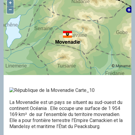
Nadanie
+
−
rrachêne
Serraine
Gobe
Quivaine
Movenadie
Movenadie
Tursanie
Linemerie
© Myname
Frédanie
La Movenadie est un pays se situent au sud-ouest du
continent Océania . Elle occupe une surface de 1 954
169 km² de sur l’ensemble du territoire movenadien.
Elle a pour frontière terrestre l'Empire Carnackien et la
Mandelsy et maritime l’État du Peacksburg.