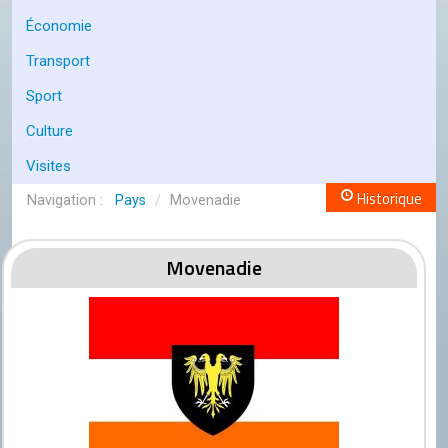
Conseil de l'OCGC
Économie
Assemblée générale
Transport
LES COMITÉS
Sport
Géographie
Culture
Culture
Visites
Histoire
Historique
Pays
/
Movenadie
Économie
Movenadie
Politique
Participer
Génération City
L'UNIVERS GC
Le forum