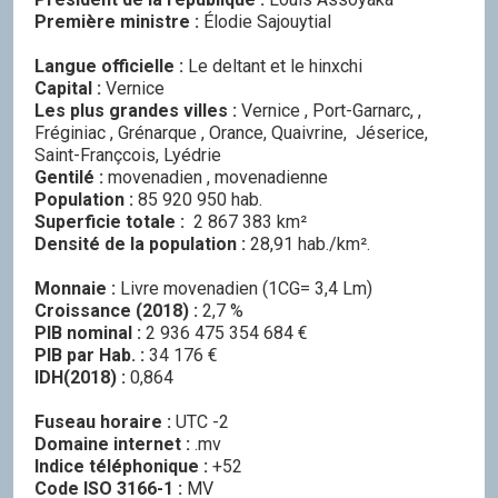
Première ministre :
Élodie Sajouytial
Langue officielle :
Le deltant et le hinxchi
Capital :
Vernice
Les plus grandes villes :
Vernice , Port-Garnarc, ,
Fréginiac , Grénarque , Orance, Quaivrine, Jéserice,
Saint-Françcois, Lyédrie
Gentilé :
movenadien , movenadienne
Population :
85 920 950 hab.
Superficie totale :
2 867 383 km²
Densité de la population :
28,91 hab./km².
Monnaie :
Livre movenadien (1CG= 3,4 Lm)
Croissance (2018) :
2,7 %
PIB nominal :
2 936 475 354 684 €
PIB par Hab. :
34 176 €
IDH(2018) :
0,864
Fuseau horaire :
UTC -2
Domaine internet :
.mv
Indice téléphonique :
+52
Code ISO 3166-1 :
MV