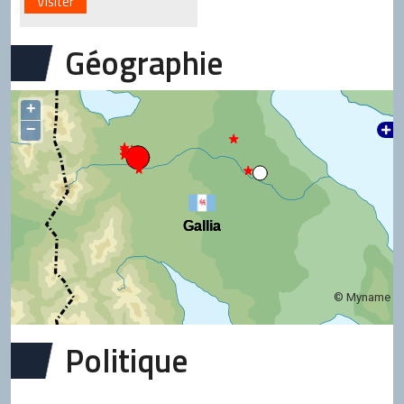
Visiter
Géographie
+
−
Gallia
Gallia
© Myname
Politique