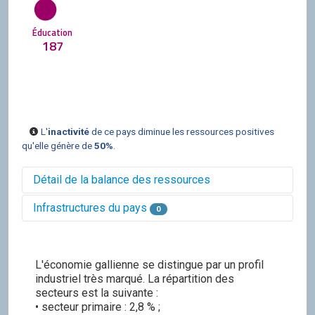
Éducation
187
L'
inactivité
de ce pays diminue les ressources positives
qu'elle génère de
50%
.
Détail de la balance des ressources
Infrastructures du pays
0
Balance des ressources issues des villes
du pays
-2 500
1 590
-170
355
1 445
115
L'économie gallienne se distingue par un profil
1 215
375
industriel très marqué. La répartition des
Balance des ressources issues des
secteurs est la suivante :
infrastructures du pays
• secteur primaire : 2,8 % ;