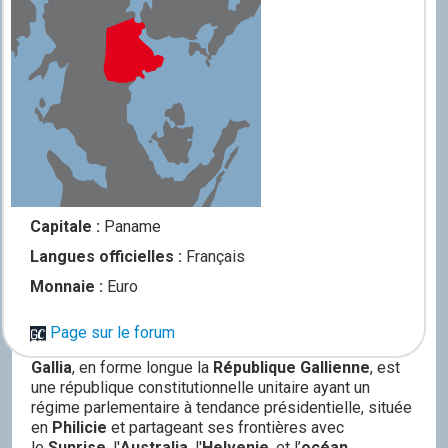
Capitale :
Paname
Langues officielles :
Français
Monnaie :
Euro
Page sur le forum
Gallia
, en forme longue la
République Gallienne
, est
une république constitutionnelle unitaire ayant un
régime parlementaire à tendance présidentielle, située
en
Philicie
et partageant ses frontières avec
le
Sunrise
, l'
Australia
, l'
Helvenie
, et l’
océan