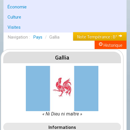
Conseil de l'OCGC
Économie
Assemblée générale
Culture
LES COMITÉS
Visites
Géographie
+
Note Tempérance : B
Pays
/
Gallia
Historique
Culture
Gallia
Histoire
Économie
Politique
Participer
Génération City
L'UNIVERS GC
« Ni Dieu ni maître »
Le forum
Informations