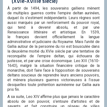
(XVIe-XVIIIe siècle)
À partir de 1494, les souverains galliens mènent
de multiples guerres contre l’empire deltan aurinéen,
duquel ils s’estiment indépendants. Leurs règnes sont
aussi marqués par un renforcement du pouvoir royal,
qui tend à devenir absolu, et par une
Renaissance littéraire et artistique. En 1539,
le français devient officiellement la langue
administrative et judiciaire du Royaume. Mais l’unité de
Gallia autour de la personne du roi est bousculée dans
la deuxième moitié du XVIe siècle par une tentative de
reconquête de l’empire deltan, qui échouera de
justesse, et par une crise économique. Leo XIII (1610-
1643), malgré la situation financière critique de la
monarchie, doit faire face à l’opposition de souverains
deltans soucieux de reprendre leurs anciens pouvoirs,
et mènera plusieurs guerres victorieuses à l’issue
desquelles toute prétention aurinéenne sur Gallia aura
pris fin.
A sa suite, Leo XIV affirme plus que jamais le caractère
absolu de son pouvoir, s’entoure d’artistes et de
savants, et fait construire un réseau de villes