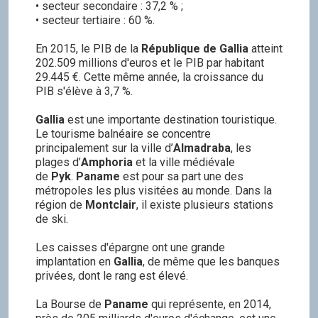
• secteur secondaire : 37,2 % ;
0
0
0
0
0
0
0
0
• secteur tertiaire : 60 %.
Balance des ressources issues des
organisations dont fait partie le pays
En 2015, le PIB de la
République de Gallia
atteint
202.509 millions d'euros et le PIB par habitant
0
0
0
0
0
0
0
0
29.445 €. Cette même année, la croissance du
Balance des ressources issues du roleplay
PIB s'élève à 3,7 %.
0
0
0
0
0
0
0
0
Gallia
est une importante destination touristique.
Le tourisme balnéaire se concentre
Balance des ressources issues de la carte
principalement sur la ville d’
Almadraba
, les
0
0
0
0
0
0
0
0
plages d’
Amphoria
et la ville médiévale
de
Pyk
.
Paname
est pour sa part une des
métropoles les plus visitées au monde. Dans la
région de
Montclair
, il existe plusieurs stations
de ski.
Les caisses d'épargne ont une grande
implantation en
Gallia
, de même que les banques
privées, dont le rang est élevé.
La Bourse de
Paname
qui représente, en 2014,