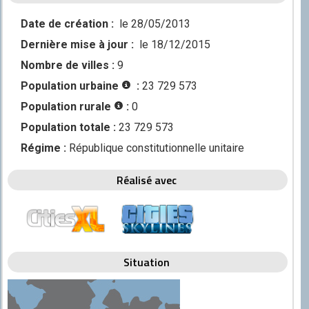
Discord
Date de création :
le 28/05/2013
Squirrel
Dernière mise à jour :
le 18/12/2015
CONTRIBUER
Nombre de villes :
9
GitHub
Population urbaine
:
23 729 573
Population rurale
:
0
Population totale :
23 729 573
Régime :
République constitutionnelle unitaire
Réalisé avec
Situation