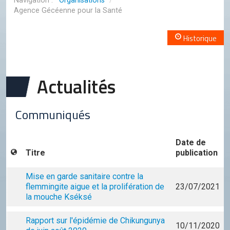
Organisations
/
Conseil de l'OCGC
Agence Gécéenne pour la Santé
Assemblée générale
Historique
LES COMITÉS
Géographie
Actualités
Culture
Histoire
Communiqués
Économie
Politique
Date de
Titre
publication
Participer
Mise en garde sanitaire contre la
Génération City
flemmingite aigue et la prolifération de
23/07/2021
L'UNIVERS GC
la mouche Kséksé
Le forum
Rapport sur l'épidémie de Chikungunya
10/11/2020