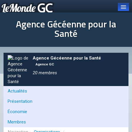
Agence Gécéenne pour la
Santé
Connexion
Carte et pays
Agence Gécéenne pour la Santé
Agence GC
Organisations
20 membres
OCGC
À PROPOS DE L'OCGC
Actualités
Présentation de l'OCGC
Présentation
Communiqués publiés
Économie
Membres
ORGANES DE L'OCGC