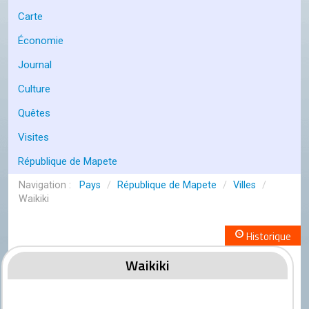
Conseil de l'OCGC
Carte
Assemblée générale
Économie
LES COMITÉS
Journal
Géographie
Culture
Culture
Quêtes
Histoire
Visites
République de Mapete
Économie
Pays
/
République de Mapete
/
Villes
/
Politique
Waikiki
Participer
Historique
Génération City
Waikiki
L'UNIVERS GC
Le forum