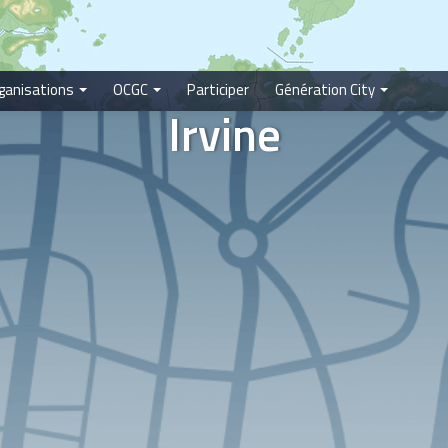
ganisations
OCGC
Participer
Génération City
Irvine