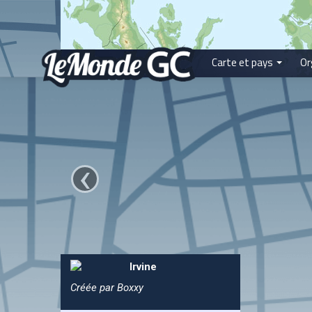
Carte et pays
Or
‹
Irvine
Créée par Boxxy