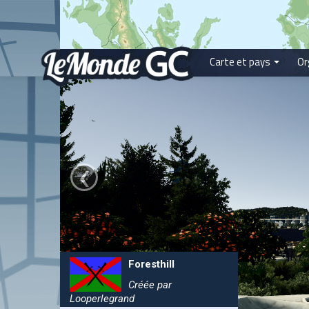
Carte et pays
Or
‹
Foresthill
Créée par
Looperlegrand