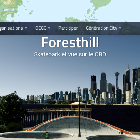
ganisations
OCGC
Participer
Génération City
Foresthill
Skatepark et vue sur le CBD