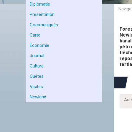
Diplomatie
Présentation
Communiqués
Fore
Newla
Carte
banal
Économie
pétro
flèc
Journal
repo
terti
Culture
Quêtes
Visites
Newland
Auc