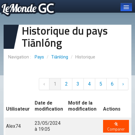
Historique du pays
Tiānlóng
Connexion
Pays
/
Tiānlóng
/
Historique
Carte et pays
Organisations
OCGC
‹
1
2
3
4
5
6
›
À PROPOS DE L'OCGC
Présentation de l'OCGC
Date de
Motif de la
Utilisateur
modification
modification
Actions
Communiqués publiés
23/05/2024
ORGANES DE L'OCGC
Alex74
Comparer
à 19:05