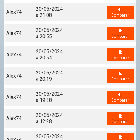
Conseil de l'OCGC
20/05/2024
Alex74
Assemblée générale
Comparer
à 21:08
LES COMITÉS
20/05/2024
Alex74
Géographie
Comparer
à 20:55
Culture
20/05/2024
Alex74
Comparer
à 20:54
Histoire
20/05/2024
Économie
Alex74
Comparer
à 20:19
Politique
20/05/2024
Participer
Alex74
Comparer
à 19:38
Génération City
20/05/2024
Alex74
L'UNIVERS GC
Comparer
à 12:28
Le forum
20/05/2024
Alex74