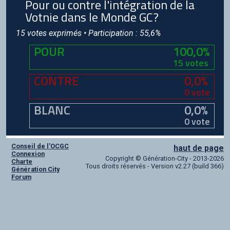
Pour ou contre l'intégration de la
Votnie dans le Monde GC?
15 votes exprimés • Participation : 55,6%
POUR
100,0%
15 votes
CONTRE
0,0%
0 vote
BLANC
0,0%
0 vote
Conseil de l'OCGC
haut de page
Connexion
Copyright © Génération-City - 2013-2026
Charte
Tous droits réservés - Version v2.27 (build 366)
Génération City
Forum