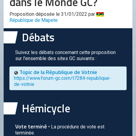
dans le Monde GC?
Conseil de l'OCGC
Assemblée générale
Proposition déposée le 31/01/2022 par
République de Mapete
LES COMITÉS
Débats
Géographie
Culture
Suivez les débats concernant cette proposition
sur l'ensemble des sites GC suivants :
Histoire
Topic de la République de Votnie
Économie
https://www.forum-gc.com/t7284-republique-
Politique
de-votnie
Participer
Hémicycle
Génération City
L'UNIVERS GC
Vote terminé
Le forum
• La procédure de vote est
terminée.