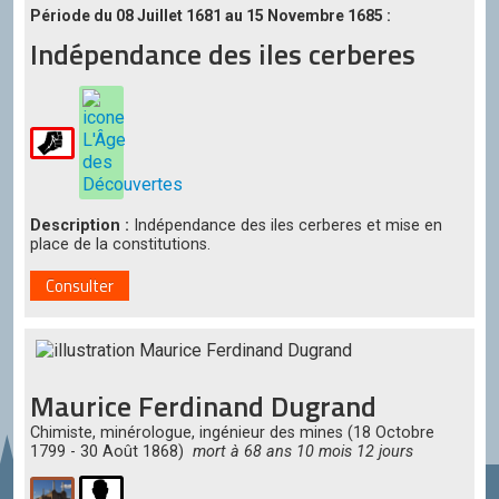
Erwan
Période du 08 Juillet 1681 au 15 Novembre 1685 :
Cillia-
Indépendance des iles cerberes
1943-
1963
Caitlynn
Quicia-
1963-
1983
Description :
Indépendance des iles cerberes et mise en
Aleen
place de la constitutions.
Alistia-
1983-
Consulter
2003
Paedar
Klein
oc'Gwena
Maurice Ferdinand Dugrand
the
third
Chimiste, minérologue, ingénieur des mines (18 Octobre
2003-
1799 - 30 Août 1868)
mort à 68 ans 10 mois 12 jours
2023