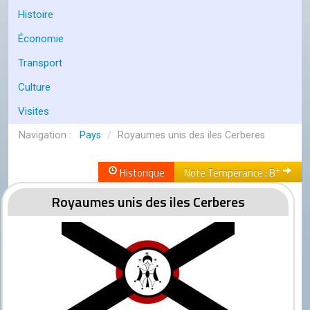
Conseil de l'OCGC
Histoire
Assemblée générale
Économie
LES COMITÉS
Transport
Géographie
Culture
Culture
Visites
Histoire
Pays
/
Royaumes unis des iles Cerberes
Économie
+
Historique
Note Tempérance : B
Politique
Royaumes unis des iles Cerberes
Participer
Génération City
L'UNIVERS GC
Le forum