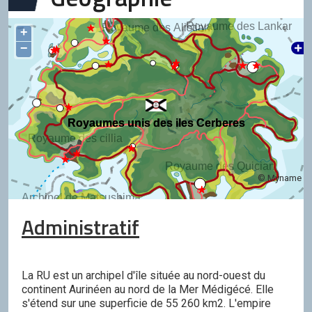
Royaume des Lankar
Royaume des Alistian
+
−
Royaumes unis des iles Cerberes
Royaumes unis des iles Cerberes
Royaume des cillia
Royaume des Quician
© Myname
Archipel de Matsushima
Administratif
La RU est un archipel d'île située au nord-ouest du
continent Aurinéen au nord de la Mer Médigécé. Elle
s'étend sur une superficie de 55 260 km2. L'empire