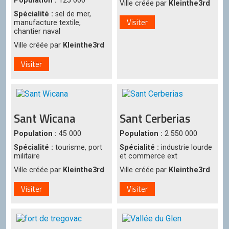
Population :
125 000
Ville créée par
Kleinthe3rd
Spécialité :
sel de mer,
Visiter
manufacture textile,
chantier naval
Ville créée par
Kleinthe3rd
Visiter
Sant Wicana
Sant Cerberias
Population :
45 000
Population :
2 550 000
Spécialité :
tourisme, port
Spécialité :
industrie lourde
militaire
et commerce ext
Ville créée par
Kleinthe3rd
Ville créée par
Kleinthe3rd
Visiter
Visiter