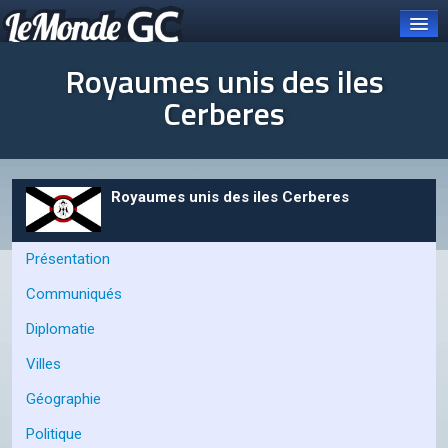
Royaumes unis des iles
Cerberes
Connexion
Carte et pays
Royaumes unis des iles Cerberes
Organisations
Présentation
OCGC
Communiqués
À PROPOS DE L'OCGC
Diplomatie
Présentation de l'OCGC
Villes
Communiqués publiés
Géographie
ORGANES DE L'OCGC
Politique