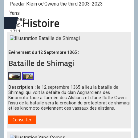
Paedar Klein oc'Gwena the third 2003-2023
Yans
Histoire
Cernes-
1685-
1711
Marlon
Lankar-
Événement du 12 Septembre 1365 :
1711-
Bataille de Shimagi
1769
Jonathan
Alistia-
1769-
Description :
le 12 septembre 1365 a lieu la bataille de
Shimagi qui voit la défaite du clan Asghardiens des
1839
Kinomoto face a l'armée des Alstians et d'une flotte Gweni.
l'issu de la bataille sera la création du protectorat de shimagi
Liam
et les kinomoto deviennent des vassaux des alistians.
Quicia
1839-
Consulter
1883
Edgar