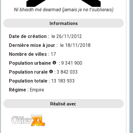
Discord
Ní bheidh mé dearmad (jamais je ne t'oublierais)
Squirrel
Informations
CONTRIBUER
GitHub
Date de création :
le 26/11/2012
Dernière mise à jour :
le 18/11/2018
Nombre de villes :
17
Population urbaine
:
9 341 900
Population rurale
:
3 842 033
Population totale :
13 183 933
Régime :
Empire
Réalisé avec