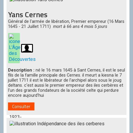
Emilian
Asthias
Yans Cernes
oc'Gwena
Général de l'armée de libération, Premier empereur (16 Mars
the
1645 - 21 Juillet 1711)
mort à 66 ans 4 mois 5 jours
fisrst
-
1883-
1903
Meredith
Gwena-
1903-
Description :
né le 16 mars 1645 à Sant Cernes, il est le seul
1923
fils de la famille principale des Cernes. il meurt a kiesna le 7
juillet 1711 il est le libérateur de l'archipel alors sous le joug
deltans. c'est aussi le premier empereur des iles cerbères et
Edward
l'un des grands fondateurs de la société celte qui perdure
Roberts
encore aujourd’hui
oc'Cillia
the
Consulter
second-
1923-
1943