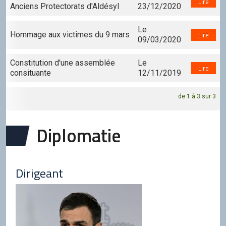
Lire
Anciens Protectorats d'Aldésyl
23/12/2020
Le
Hommage aux victimes du 9 mars
Lire
09/03/2020
Constitution d'une assemblée
Le
Lire
consituante
12/11/2019
de 1 à 3 sur 3
Diplomatie
Dirigeant