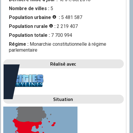
Discord
Nombre de villes :
5
Squirrel
Population urbaine
:
5 481 587
Population rurale
:
2 219 407
CONTRIBUER
Population totale :
7 700 994
GitHub
Régime :
Monarchie constitutionnelle à régime
parlementaire
Réalisé avec
Situation