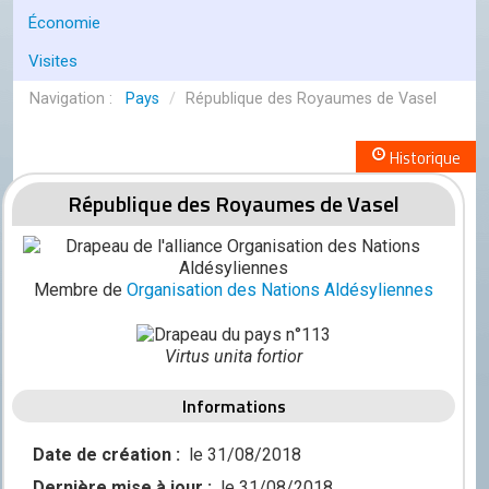
Conseil de l'OCGC
Économie
Assemblée générale
Visites
LES COMITÉS
Pays
/
République des Royaumes de Vasel
Géographie
Historique
Culture
République des Royaumes de Vasel
Histoire
Économie
Membre de
Organisation des Nations Aldésyliennes
Politique
Participer
Virtus unita fortior
Génération City
Informations
L'UNIVERS GC
Date de création :
le 31/08/2018
Le forum
Dernière mise à jour :
le 31/08/2018