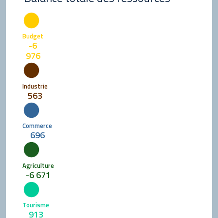
Budget
-6
976
Industrie
563
Commerce
696
Agriculture
-6 671
Tourisme
913