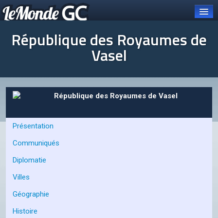
République des Royaumes de
Vasel
Connexion
Carte et pays
République des Royaumes de Vasel
Organisations
Présentation
OCGC
Communiqués
À PROPOS DE L'OCGC
Diplomatie
Présentation de l'OCGC
Villes
Communiqués publiés
Géographie
ORGANES DE L'OCGC
Histoire