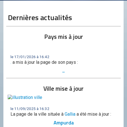
Conseil de l'OCGC
Assemblée générale
Dernières actualités
LES COMITÉS
Géographie
Pays mis à jour
Culture
Histoire
le 17/01/2026 à 16:42
.
a mis à jour la page de son pays :
Économie
..
Politique
Ville mise à jour
Participer
Génération City
L'UNIVERS GC
le 11/09/2025 à 16:32
La page de la ville située à
Gallia
a été mise à jour :
Le forum
Ampurda