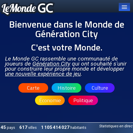
Bienvenue dans le Monde de
Génération City
C'est votre Monde.
Connexion
Carte et pays
Le Monde GC rassemble une communauté de
joueurs de
Génération City
qui ont souhaité s'unir
pour construire leur propre monde et développer
Organisations
une nouvelle expérience de jeu
.
OCGC
Carte
Histoire
Culture
À PROPOS DE L'OCGC
Économie
Politique
Présentation de l'OCGC
Communiqués publiés
ORGANES DE L'OCGC
Statistiques en direc
45
617
1 105 414 027
pays
villes
habitants