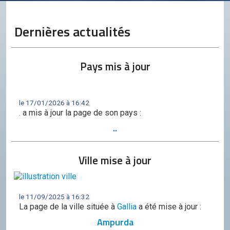
Conseil de l'OCGC
Assemblée générale
Dernières actualités
LES COMITÉS
Géographie
Pays mis à jour
Culture
Histoire
le 17/01/2026 à 16:42
.
a mis à jour la page de son pays :
Économie
..
Politique
Ville mise à jour
Participer
Génération City
L'UNIVERS GC
le 11/09/2025 à 16:32
La page de la ville située à
Gallia
a été mise à jour :
Le forum
Ampurda