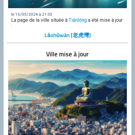
le 15/05/2024 à 21:03
La page de la ville située à
Tiānlóng
a été mise à jour
:
Lǎohǔwān [老虎灣]
Ville mise à jour