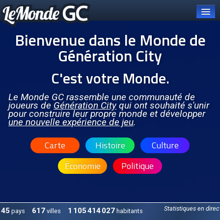
Bienvenue dans le Monde de
Génération City
C'est votre Monde.
Connexion
Carte et pays
Le Monde GC rassemble une communauté de
joueurs de
Génération City
qui ont souhaité s'unir
pour construire leur propre monde et développer
Organisations
une nouvelle expérience de jeu
.
OCGC
Carte
Histoire
Culture
À PROPOS DE L'OCGC
Économie
Politique
Présentation de l'OCGC
Communiqués publiés
ORGANES DE L'OCGC
Statistiques en direc
45
617
1 105 414 027
pays
villes
habitants