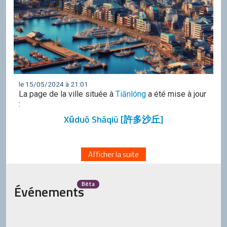
le 15/05/2024 à 21:01
La page de la ville située à
Tiānlóng
a été mise à jour
:
Xǔduō Shāqiū [許多沙丘]
Afficher la suite
Bêta
Événements