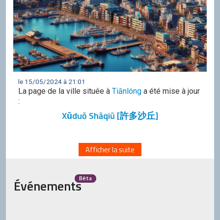
le 15/05/2024 à 21:01
La page de la ville située à
Tiānlóng
a été mise à jour
:
Xǔduō Shāqiū [許多沙丘]
Afficher la suite
Bêta
Événements