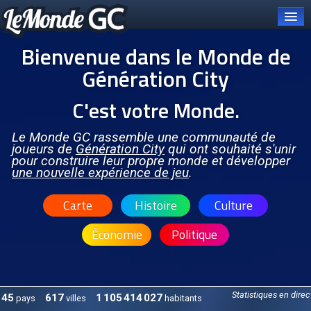
Bienvenue dans le Monde de
Génération City
C'est votre Monde.
Connexion
Carte et pays
Le Monde GC rassemble une communauté de
joueurs de
Génération City
qui ont souhaité s'unir
pour construire leur propre monde et développer
Organisations
une nouvelle expérience de jeu
.
OCGC
Carte
Histoire
Culture
À PROPOS DE L'OCGC
Économie
Politique
Présentation de l'OCGC
Communiqués publiés
ORGANES DE L'OCGC
Statistiques en direc
45
617
1 105 414 027
pays
villes
habitants