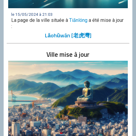
le 15/05/2024 à 21:03
La page de la ville située à
Tiānlóng
a été mise à jour
:
Lǎohǔwān [老虎灣]
Ville mise à jour