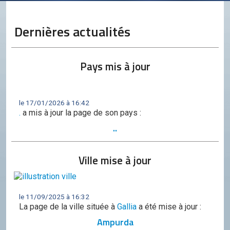
Conseil de l'OCGC
Assemblée générale
Dernières actualités
LES COMITÉS
Géographie
Pays mis à jour
Culture
Histoire
le 17/01/2026 à 16:42
.
a mis à jour la page de son pays :
Économie
..
Politique
Ville mise à jour
Participer
Génération City
L'UNIVERS GC
le 11/09/2025 à 16:32
La page de la ville située à
Gallia
a été mise à jour :
Le forum
Ampurda